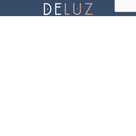
Home Staging
Interiorismo
Proyectos
Blog
Contacto
info@deluzestudio.com
+ 34 633373159
Barcelona - Baix Llobregat - Tarragona