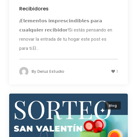
Recibidores
¡𝗘𝗹𝗲𝗺𝗲𝗻𝘁𝗼𝘀 𝗶𝗺𝗽𝗿𝗲𝘀𝗰𝗶𝗻𝗱𝗶𝗯𝗹𝗲𝘀 𝗽𝗮𝗿𝗮
𝗰𝘂𝗮𝗹𝗾𝘂𝗶𝗲𝗿 𝗿𝗲𝗰𝗶𝗯𝗶𝗱𝗼𝗿!Si estás pensando en
renovar la entrada de tu hogar este post es
para ti.El...
By
Deluz Estudio
1
Blog