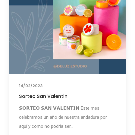
14/02/2023
Sorteo San Valentin
𝗦𝗢𝗥𝗧𝗘𝗢 𝗦𝗔𝗡 𝗩𝗔𝗟𝗘𝗡𝗧𝗜𝗡 ⁣⁣Este mes
celebramos un año de nuestra andadura por
aquí y como no podría ser...