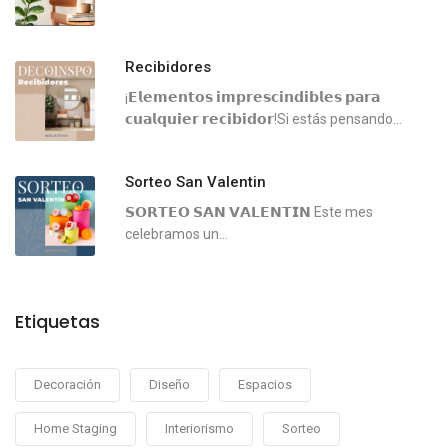
Recibidores
¡𝗘𝗹𝗲𝗺𝗲𝗻𝘁𝗼𝘀 𝗶𝗺𝗽𝗿𝗲𝘀𝗰𝗶𝗻𝗱𝗶𝗯𝗹𝗲𝘀 𝗽𝗮𝗿𝗮
𝗰𝘂𝗮𝗹𝗾𝘂𝗶𝗲𝗿 𝗿𝗲𝗰𝗶𝗯𝗶𝗱𝗼𝗿!Si estás pensando...
Sorteo San Valentin
𝗦𝗢𝗥𝗧𝗘𝗢 𝗦𝗔𝗡 𝗩𝗔𝗟𝗘𝗡𝗧𝗜𝗡 ⁣⁣Este mes
celebramos un...
Etiquetas
Decoración
Diseño
Espacios
Home Staging
Interiorismo
Sorteo