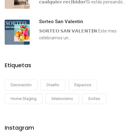
𝗰𝘂𝗮𝗹𝗾𝘂𝗶𝗲𝗿 𝗿𝗲𝗰𝗶𝗯𝗶𝗱𝗼𝗿!Si estás pensando...
Sorteo San Valentin
𝗦𝗢𝗥𝗧𝗘𝗢 𝗦𝗔𝗡 𝗩𝗔𝗟𝗘𝗡𝗧𝗜𝗡 ⁣⁣Este mes
celebramos un...
Etiquetas
Decoración
Diseño
Espacios
Home Staging
Interiorismo
Sorteo
Instagram