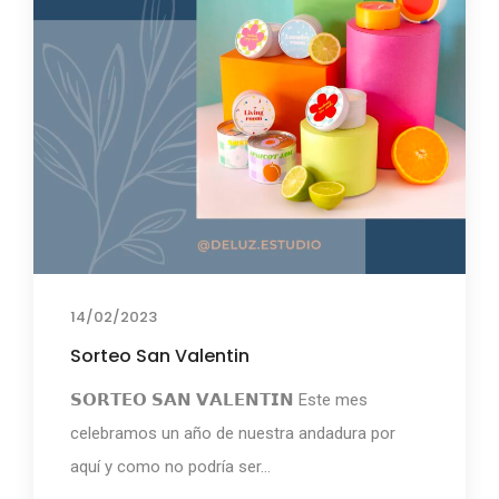
14/02/2023
Sorteo San Valentin
𝗦𝗢𝗥𝗧𝗘𝗢 𝗦𝗔𝗡 𝗩𝗔𝗟𝗘𝗡𝗧𝗜𝗡 ⁣⁣Este mes
celebramos un año de nuestra andadura por
aquí y como no podría ser...