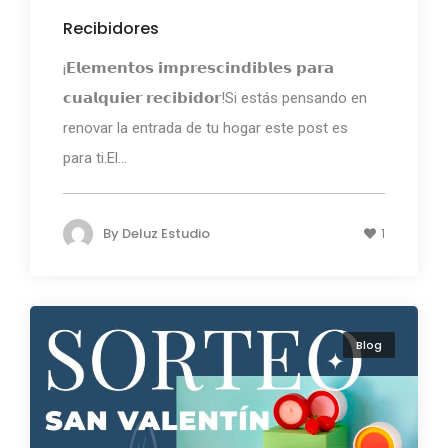
Recibidores
¡𝗘𝗹𝗲𝗺𝗲𝗻𝘁𝗼𝘀 𝗶𝗺𝗽𝗿𝗲𝘀𝗰𝗶𝗻𝗱𝗶𝗯𝗹𝗲𝘀 𝗽𝗮𝗿𝗮
𝗰𝘂𝗮𝗹𝗾𝘂𝗶𝗲𝗿 𝗿𝗲𝗰𝗶𝗯𝗶𝗱𝗼𝗿!Si estás pensando en
renovar la entrada de tu hogar este post es
para ti.El...
By
Deluz Estudio
1
Blog