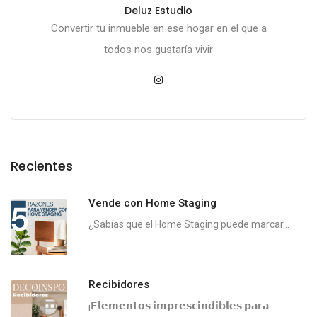
Deluz Estudio
Convertir tu inmueble en ese hogar en el que a
todos nos gustaría vivir
Recientes
Vende con Home Staging
¿Sabías que el Home Staging puede marcar...
Recibidores
¡𝗘𝗹𝗲𝗺𝗲𝗻𝘁𝗼𝘀 𝗶𝗺𝗽𝗿𝗲𝘀𝗰𝗶𝗻𝗱𝗶𝗯𝗹𝗲𝘀 𝗽𝗮𝗿𝗮