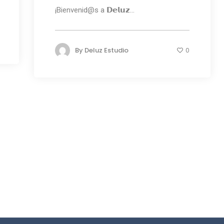
¡Bienvenid@s a 𝗗𝗲𝗹𝘂𝘇...
By
Deluz Estudio
0