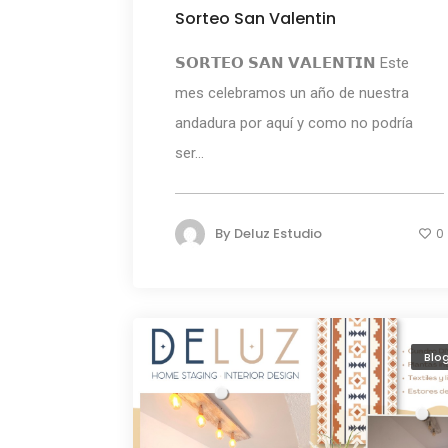
Sorteo San Valentin
𝗦𝗢𝗥𝗧𝗘𝗢 𝗦𝗔𝗡 𝗩𝗔𝗟𝗘𝗡𝗧𝗜𝗡 ⁣⁣Este
mes celebramos un año de nuestra
andadura por aquí y como no podría
ser...
By
Deluz Estudio
0
Blo