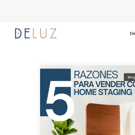
Decoración
De
Blo