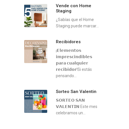
Vende con Home
Staging
¿Sabías que el Home
Staging puede marcar...
Recibidores
¡𝗘𝗹𝗲𝗺𝗲𝗻𝘁𝗼𝘀
𝗶𝗺𝗽𝗿𝗲𝘀𝗰𝗶𝗻𝗱𝗶𝗯𝗹𝗲𝘀
𝗽𝗮𝗿𝗮 𝗰𝘂𝗮𝗹𝗾𝘂𝗶𝗲𝗿
𝗿𝗲𝗰𝗶𝗯𝗶𝗱𝗼𝗿!Si estás
pensando...
Sorteo San Valentin
𝗦𝗢𝗥𝗧𝗘𝗢 𝗦𝗔𝗡
𝗩𝗔𝗟𝗘𝗡𝗧𝗜𝗡 ⁣⁣Este mes
celebramos un...