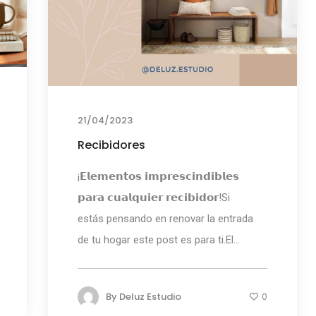
21/04/2023
Recibidores
¡𝗘𝗹𝗲𝗺𝗲𝗻𝘁𝗼𝘀 𝗶𝗺𝗽𝗿𝗲𝘀𝗰𝗶𝗻𝗱𝗶𝗯𝗹𝗲𝘀
𝗽𝗮𝗿𝗮 𝗰𝘂𝗮𝗹𝗾𝘂𝗶𝗲𝗿 𝗿𝗲𝗰𝗶𝗯𝗶𝗱𝗼𝗿!Si
estás pensando en renovar la entrada
de tu hogar este post es para ti.El...
By
Deluz Estudio
0