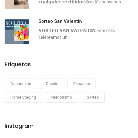
𝗰𝘂𝗮𝗹𝗾𝘂𝗶𝗲𝗿 𝗿𝗲𝗰𝗶𝗯𝗶𝗱𝗼𝗿!Si estás pensando...
Sorteo San Valentin
𝗦𝗢𝗥𝗧𝗘𝗢 𝗦𝗔𝗡 𝗩𝗔𝗟𝗘𝗡𝗧𝗜𝗡 ⁣⁣Este mes
celebramos un...
Etiquetas
Decoración
Diseño
Espacios
Home Staging
Interiorismo
Sorteo
Instagram