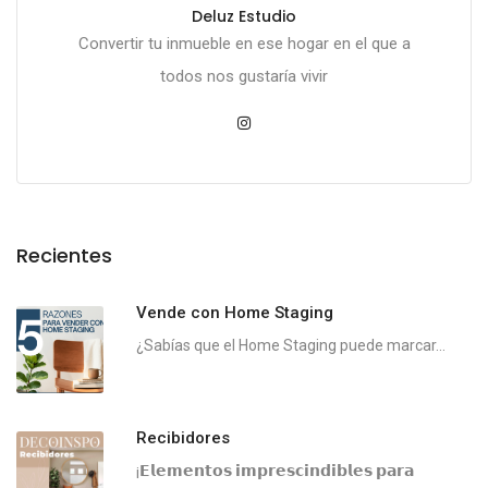
Deluz Estudio
Convertir tu inmueble en ese hogar en el que a
todos nos gustaría vivir
Recientes
Vende con Home Staging
¿Sabías que el Home Staging puede marcar...
Recibidores
¡𝗘𝗹𝗲𝗺𝗲𝗻𝘁𝗼𝘀 𝗶𝗺𝗽𝗿𝗲𝘀𝗰𝗶𝗻𝗱𝗶𝗯𝗹𝗲𝘀 𝗽𝗮𝗿𝗮