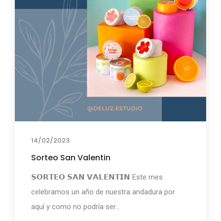
14/02/2023
Sorteo San Valentin
𝗦𝗢𝗥𝗧𝗘𝗢 𝗦𝗔𝗡 𝗩𝗔𝗟𝗘𝗡𝗧𝗜𝗡 ⁣⁣Este mes
celebramos un año de nuestra andadura por
aquí y como no podría ser...