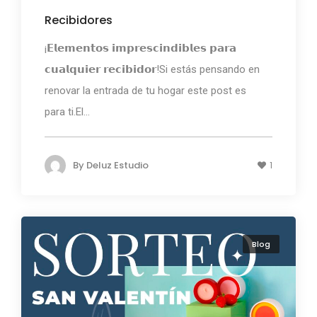
Recibidores
¡𝗘𝗹𝗲𝗺𝗲𝗻𝘁𝗼𝘀 𝗶𝗺𝗽𝗿𝗲𝘀𝗰𝗶𝗻𝗱𝗶𝗯𝗹𝗲𝘀 𝗽𝗮𝗿𝗮
𝗰𝘂𝗮𝗹𝗾𝘂𝗶𝗲𝗿 𝗿𝗲𝗰𝗶𝗯𝗶𝗱𝗼𝗿!Si estás pensando en
renovar la entrada de tu hogar este post es
para ti.El...
By
Deluz Estudio
1
Blog