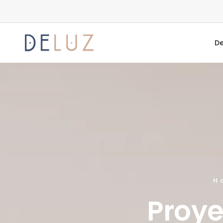
De
H
Proye