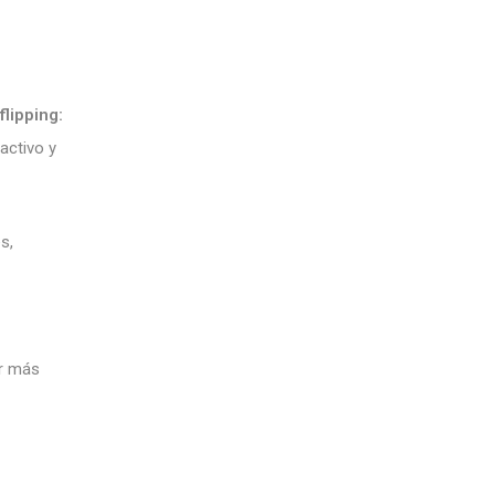
e
flipping:
activo y
s,
er más